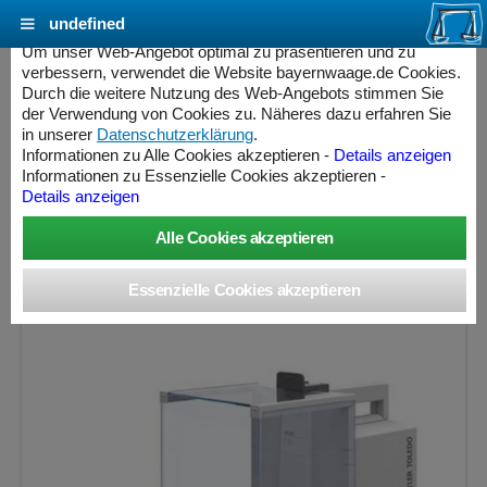
undefined
Cookie Einstellungen - bayernwaage.de
Um unser Web-Angebot optimal zu präsentieren und zu
verbessern, verwendet die Website bayernwaage.de Cookies.
Durch die weitere Nutzung des Web-Angebots stimmen Sie
METTLER-TOLEDO Analysenwaage
der Verwendung von Cookies zu. Näheres dazu erfahren Sie
Excellence XS104/M
in unserer
Datenschutzerklärung
.
Informationen zu Alle Cookies akzeptieren -
Details anzeigen
» Produkt nicht mehr lieferbar «
Informationen zu Essenzielle Cookies akzeptieren -
Details anzeigen
Wägebereich: 120 g, Ablesbarkeit: 0,1 mg, Eichschritt: 1
mg, geeicht
ess Controller