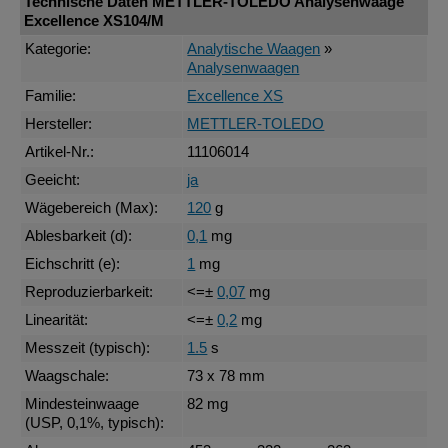
Technische Daten METTLER-TOLEDO Analysenwaage
Excellence XS104/M
Kategorie:
Analytische Waagen
»
Analysenwaagen
Familie:
Excellence XS
Hersteller:
METTLER-TOLEDO
Artikel-Nr.:
11106014
Geeicht:
ja
Wägebereich (Max):
120
g
Ablesbarkeit (d):
0,1
mg
Eichschritt (e):
1
mg
Reproduzierbarkeit:
<=±
0,07
mg
Linearität:
<=±
0,2
mg
Messzeit (typisch):
1.5
s
Waagschale:
73 x 78 mm
Mindesteinwaage
82 mg
(USP, 0,1%, typisch):