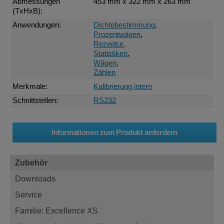
Abmessungen
453 mm x 322 mm x 263 mm
(TxHxB):
Anwendungen:
Dichtebestimmung
,
Prozentwägen
,
Rezeptur
,
Statistiken
,
Wägen
,
Zählen
Merkmale:
Kalibrierung intern
Schnittstellen:
RS232
Zubehör
Downloads
Service
Familie: Excellence XS