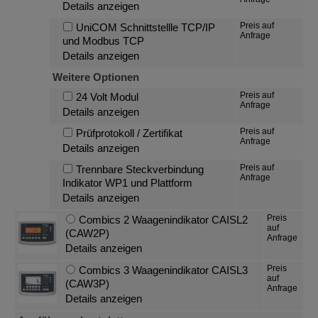
Details anzeigen
Preis auf
UniCOM Schnittstellle TCP/IP
Anfrage
und Modbus TCP
Details anzeigen
Weitere Optionen
Preis auf
24 Volt Modul
Anfrage
Details anzeigen
Preis auf
Prüfprotokoll / Zertifikat
Anfrage
Details anzeigen
Preis auf
Trennbare Steckverbindung
Anfrage
Indikator WP1 und Plattform
Details anzeigen
Preis
Combics 2 Waagenindikator CAISL2
auf
(CAW2P)
Anfrage
Details anzeigen
Preis
Combics 3 Waagenindikator CAISL3
auf
(CAW3P)
Anfrage
Details anzeigen