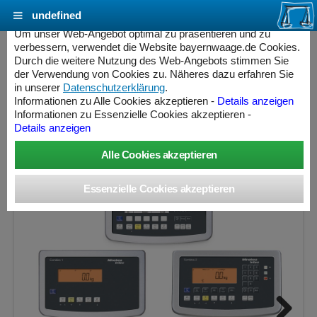
undefined
Cookie Einstellungen - bayernwaage.de
Um unser Web-Angebot optimal zu präsentieren und zu
verbessern, verwendet die Website bayernwaage.de Cookies.
Durch die weitere Nutzung des Web-Angebots stimmen Sie
MINEBEA INTEC Combics Plattformwaage 4-
der Verwendung von Cookies zu. Näheres dazu erfahren Sie
600LL-L Lackiert / Lackiert
in unserer
Datenschutzerklärung
.
Informationen zu Alle Cookies akzeptieren -
Details anzeigen
Informationen zu Essenzielle Cookies akzeptieren -
Wägebereich: 600 kg, Ablesbarkeit: 50 g, nicht eichfähig
Details anzeigen
ess Controller