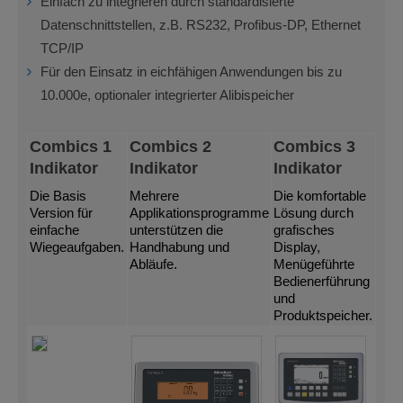
Einfach zu integrieren durch standardisierte
Datenschnittstellen, z.B. RS232, Profibus-DP, Ethernet
TCP/IP
Für den Einsatz in eichfähigen Anwendungen bis zu
10.000e, optionaler integrierter Alibispeicher
Combics 1
Combics 2
Combics 3
Indikator
Indikator
Indikator
Die Basis
Mehrere
Die komfortable
Version für
Applikationsprogramme
Lösung durch
einfache
unterstützen die
grafisches
Wiegeaufgaben.
Handhabung und
Display,
Abläufe.
Menügeführte
Bedienerführung
und
Produktspeicher.