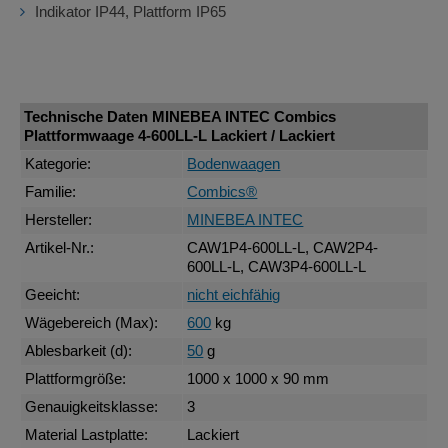
Indikator IP44, Plattform IP65
Technische Daten MINEBEA INTEC Combics
Plattformwaage 4-600LL-L Lackiert / Lackiert
Kategorie:
Bodenwaagen
Familie:
Combics®
Hersteller:
MINEBEA INTEC
Artikel-Nr.:
CAW1P4-600LL-L, CAW2P4-
600LL-L, CAW3P4-600LL-L
Geeicht:
nicht eichfähig
Wägebereich (Max):
600
kg
Ablesbarkeit (d):
50
g
Plattformgröße:
1000 x 1000 x 90 mm
Genauigkeitsklasse:
3
Material Lastplatte:
Lackiert