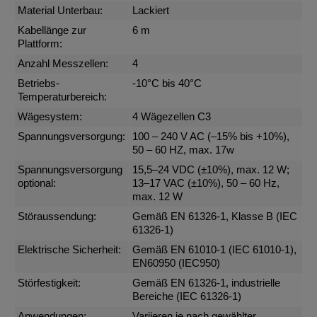
Material Unterbau:
Lackiert
Kabellänge zur
6 m
Plattform:
Anzahl Messzellen:
4
Betriebs-
-10°C bis 40°C
Temperaturbereich:
Wägesystem:
4 Wägezellen C3
Spannungsversorgung:
100 – 240 V AC (–15% bis +10%),
50 – 60 HZ, max. 17w
Spannungsversorgung
15,5–24 VDC (±10%), max. 12 W;
optional:
13–17 VAC (±10%), 50 – 60 Hz,
max. 12 W
Störaussendung:
Gemäß EN 61326-1, Klasse B (IEC
61326-1)
Elektrische Sicherheit:
Gemäß EN 61010-1 (IEC 61010-1),
EN60950 (IEC950)
Störfestigkeit:
Gemäß EN 61326-1, industrielle
Bereiche (IEC 61326-1)
Anwendungen:
Variieren je nach gewählter