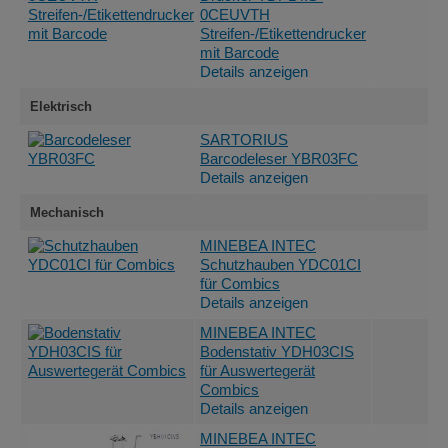
0CEUVTH
Streifen-/Etikettendrucker
mit Barcode
Details anzeigen
Elektrisch
SARTORIUS
Barcodeleser YBR03FC
Details anzeigen
Mechanisch
MINEBEA INTEC
Schutzhauben YDC01CI
für Combics
Details anzeigen
MINEBEA INTEC
Bodenstativ YDH03CIS
für Auswertegerät
Combics
Details anzeigen
MINEBEA INTEC