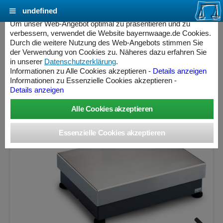
undefined
Cookie Einstellungen - bayernwaage.de
Um unser Web-Angebot optimal zu präsentieren und zu
verbessern, verwendet die Website bayernwaage.de Cookies.
Durch die weitere Nutzung des Web-Angebots stimmen Sie
MINEBEA INTEC Combics® CAHE-SPC-
der Verwendung von Cookies zu. Näheres dazu erfahren Sie
34HCE Einplatz-Füllmengenkontrollsystem
in unserer
Datenschutzerklärung
.
Informationen zu Alle Cookies akzeptieren -
Details anzeigen
Informationen zu Essenzielle Cookies akzeptieren -
Wägebereich: 34 kg, Ablesbarkeit: 0,1 g, Eichschritt: 1 g,
Details anzeigen
geeicht
ess Controller