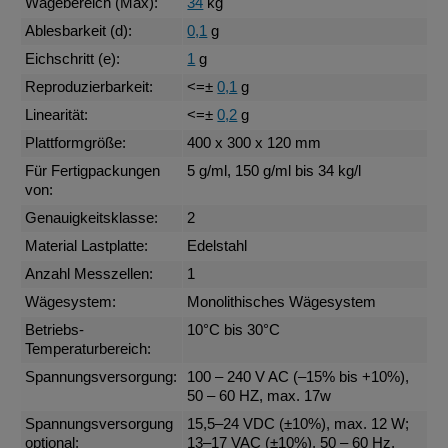
Wägebereich (Max):
34
kg
Ablesbarkeit (d):
0,1
g
Eichschritt (e):
1
g
Reproduzierbarkeit:
<=±
0,1
g
Linearität:
<=±
0,2
g
Plattformgröße:
400 x 300 x 120 mm
Für Fertigpackungen
5 g/ml, 150 g/ml bis 34 kg/l
von:
Genauigkeitsklasse:
2
Material Lastplatte:
Edelstahl
Anzahl Messzellen:
1
Wägesystem:
Monolithisches Wägesystem
Betriebs-
10°C bis 30°C
Temperaturbereich:
Spannungsversorgung:
100 – 240 V AC (–15% bis +10%),
50 – 60 HZ, max. 17w
Spannungsversorgung
15,5–24 VDC (±10%), max. 12 W;
optional:
13–17 VAC (±10%), 50 – 60 Hz,