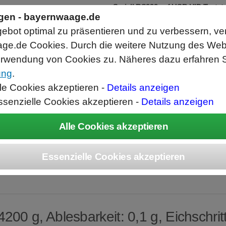
Seriell RS232 auf USB HID Tastatur
Schnittstellenkonverter
ngen - bayernwaage.de
RS232 Daten in Computer Anwendungen 
bot optimal zu präsentieren und zu verbessern, ve
Funktioniert wie eine USB Tastatur, Aus
Verwendet Standard USB Tastatur Syste
ge.de Cookies. Durch die weitere Nutzung des We
Datenbearbeitung vor Ausgabe möglich.
rwendung von Cookies zu. Näheres dazu erfahren S
ung
.
ice
Unternehmen
Kontakt
Angebot
War
lle Cookies akzeptieren -
Details anzeigen
ssenzielle Cookies akzeptieren -
Details anzeigen
OLEDO NewClassi
00 g, Ablesbarkeit: 0,1 g, Eichschritt