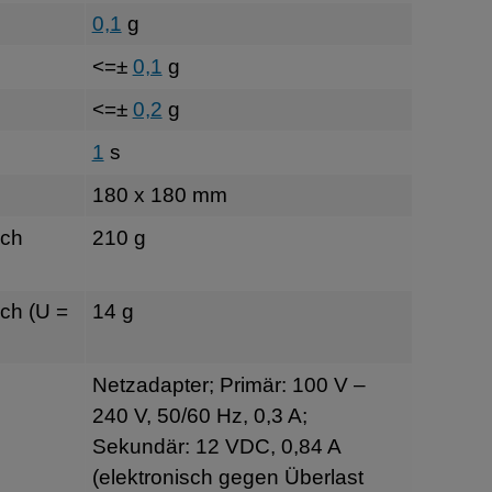
0,1
g
<=±
0,1
g
<=±
0,2
g
1
s
180 x 180 mm
sch
210 g
ch (U =
14 g
Netzadapter; Primär: 100 V –
240 V, 50/60 Hz, 0,3 A;
Sekundär: 12 VDC, 0,84 A
(elektronisch gegen Überlast