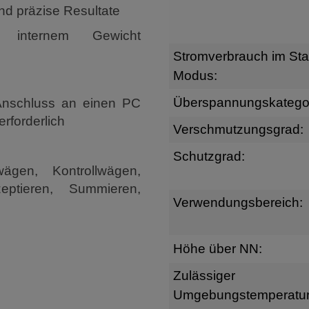
nd präzise Resultate
 internem Gewicht
Stromverbrauch im St
Modus:
Überspannungskategor
 Anschluss an einen PC
rforderlich
Verschmutzungsgrad:
Schutzgrad:
ägen, Kontrollwägen,
eptieren, Summieren,
Verwendungsbereich:
Höhe über NN:
Zulässiger
Umgebungstemperatur