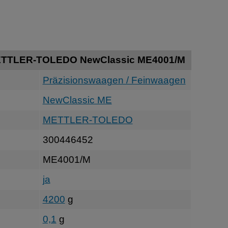
ETTLER-TOLEDO NewClassic ME4001/M
Präzisionswaagen / Feinwaagen
NewClassic ME
METTLER-TOLEDO
300446452
ME4001/M
ja
4200
g
0,1
g