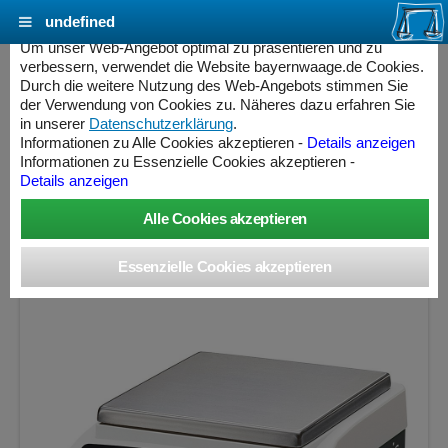
undefined
Cookie Einstellungen - bayernwaage.de
Um unser Web-Angebot optimal zu präsentieren und zu
verbessern, verwendet die Website bayernwaage.de Cookies.
Durch die weitere Nutzung des Web-Angebots stimmen Sie
SARTORIUS ENTRIS6202-1S Präzisionswaage
der Verwendung von Cookies zu. Näheres dazu erfahren Sie
nicht eichfähig
in unserer
Datenschutzerklärung
.
Informationen zu Alle Cookies akzeptieren -
Details anzeigen
» Produkt nicht mehr lieferbar «
Informationen zu Essenzielle Cookies akzeptieren -
Details anzeigen
Wägebereich: 6200 g, Ablesbarkeit: 0,01 g, nicht eichfähig
ess Controller