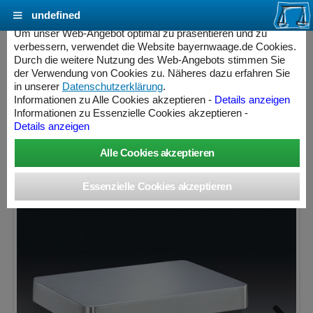
undefined
Cookie Einstellungen - bayernwaage.de
Um unser Web-Angebot optimal zu präsentieren und zu
verbessern, verwendet die Website bayernwaage.de Cookies.
Durch die weitere Nutzung des Web-Angebots stimmen Sie
MINEBEA INTEC Signum® SIWSDCP-2-35-
der Verwendung von Cookies zu. Näheres dazu erfahren Sie
HCE
in unserer
Datenschutzerklärung
.
Informationen zu Alle Cookies akzeptieren -
Details anzeigen
Informationen zu Essenzielle Cookies akzeptieren -
Wägebereich: 35000 g, Ablesbarkeit: 0,1 g, Eichschritt: 1 g,
Details anzeigen
geeicht
ess Controller