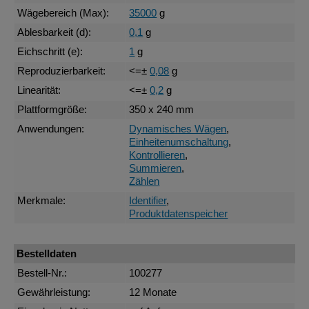
Wägebereich (Max):
35000
g
Ablesbarkeit (d):
0,1
g
Eichschritt (e):
1
g
Reproduzierbarkeit:
<=±
0,08
g
Linearität:
<=±
0,2
g
Plattformgröße:
350 x 240 mm
Anwendungen:
Dynamisches Wägen
,
Einheitenumschaltung
,
Kontrollieren
,
Summieren
,
Zählen
Merkmale:
Identifier
,
Produktdatenspeicher
Bestelldaten
Bestell-Nr.:
100277
Gewährleistung:
12 Monate