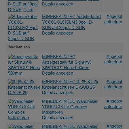
Details anzeigen
Angebot
MINEBEA INTEC Adapterkabel
anfordern
YCC01-01CISLM3 9pol. D-
SUB auf 25pol. D-SUB
Details anzeigen
Mechanisch
Angebot
MINEBEA INTEC
anfordern
Anzeigestativ für Signum®
SIW*DCP* Höhe 500mm
Details anzeigen
Angebot
MINEBEA INTEC IP 65 Kit für
anfordern
Kabelanschlüsse D-SUB 25
Details anzeigen
Angebot
MINEBEA INTEC Wandhalter
anfordern
YDH01CIS für Combics
Indikatoren
Details anzeigen
Angebot
MINEBEA INTEC Wandhalter