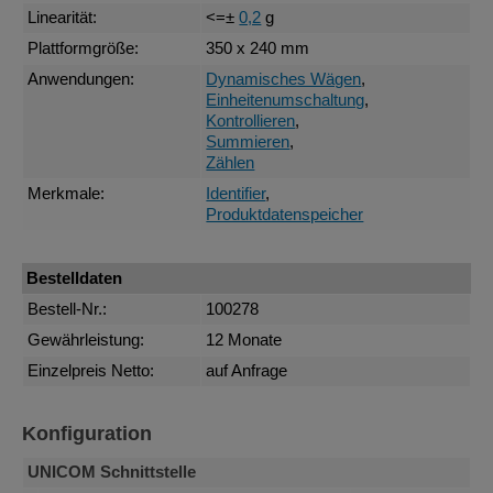
Linearität:
<=±
0,2
g
Plattformgröße:
350 x 240 mm
Anwendungen:
Dynamisches Wägen
,
Einheitenumschaltung
,
Kontrollieren
,
Summieren
,
Zählen
Merkmale:
Identifier
,
Produktdatenspeicher
Bestelldaten
Bestell-Nr.:
100278
Gewährleistung:
12 Monate
Einzelpreis Netto:
auf Anfrage
Konfiguration
UNICOM Schnittstelle