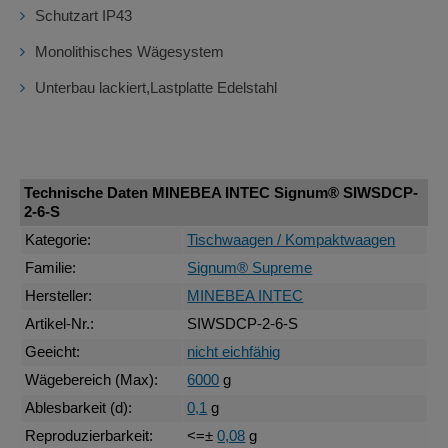
Schutzart IP43
Monolithisches Wägesystem
Unterbau lackiert,Lastplatte Edelstahl
Technische Daten MINEBEA INTEC Signum® SIWSDCP-
2-6-S
Kategorie:
Tischwaagen / Kompaktwaagen
Familie:
Signum® Supreme
Hersteller:
MINEBEA INTEC
Artikel-Nr.:
SIWSDCP-2-6-S
Geeicht:
nicht eichfähig
Wägebereich (Max):
6000
g
Ablesbarkeit (d):
0,1
g
Reproduzierbarkeit:
<=±
0,08
g