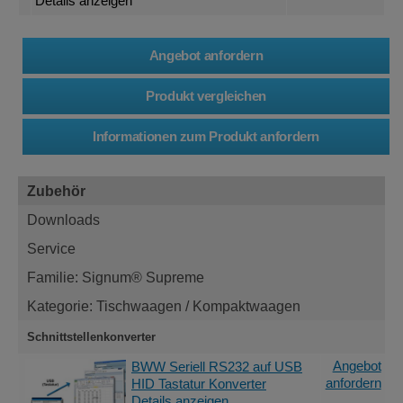
Details anzeigen
Zubehör
Downloads
Service
Familie: Signum® Supreme
Kategorie: Tischwaagen / Kompaktwaagen
Schnittstellenkonverter
Angebot
BWW Seriell RS232 auf USB
anfordern
HID Tastatur Konverter
Details anzeigen