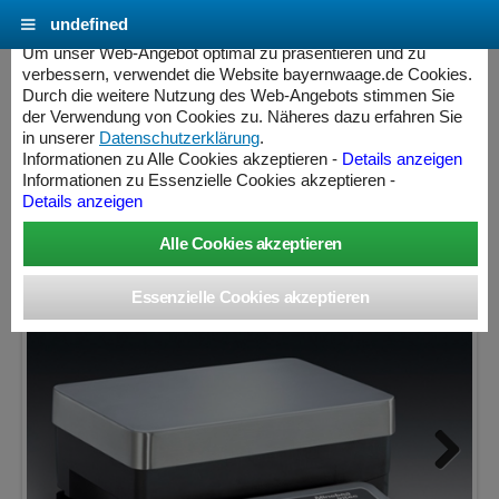
undefined
Cookie Einstellungen - bayernwaage.de
Um unser Web-Angebot optimal zu präsentieren und zu
verbessern, verwendet die Website bayernwaage.de Cookies.
Durch die weitere Nutzung des Web-Angebots stimmen Sie
MINEBEA INTEC Signum® SIWSDCP-2-6-S
der Verwendung von Cookies zu. Näheres dazu erfahren Sie
in unserer
Datenschutzerklärung
.
Informationen zu Alle Cookies akzeptieren -
Details anzeigen
Wägebereich: 6000 g, Ablesbarkeit: 0,1 g, nicht eichfähig
Informationen zu Essenzielle Cookies akzeptieren -
Details anzeigen
ess Controller
Next