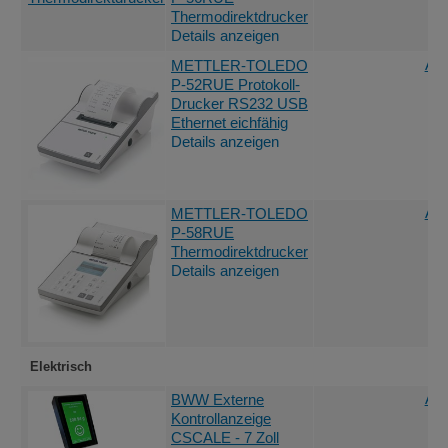
Thermodirektdrucker
Details anzeigen
Ang
METTLER-TOLEDO
P-52RUE Protokoll-
Drucker RS232 USB
Ethernet eichfähig
Details anzeigen
Ang
METTLER-TOLEDO
P-58RUE
Thermodirektdrucker
Details anzeigen
Elektrisch
Ang
BWW Externe
Kontrollanzeige
CSCALE - 7 Zoll