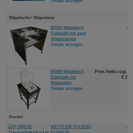
Details anzeigen
Wägetische / Wägesteine
Ang
BWW Wägetisch
Edelstahl mit zwei
Wägesteinen
Details anzeigen
BWW Wägetisch
Preis Netto
zzgl. M
Edelstahl mit
€ 2.2
Wägestein
Details anzeigen
Drucker
Ang
METTLER-TOLEDO
P-56RUE