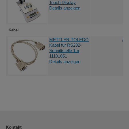
Touch Display
Details anzeigen
Kabel
Ang
METTLER-TOLEDO
Kabel für RS232-
Schnittstelle 1m
11101051
Details anzeigen
Kontakt