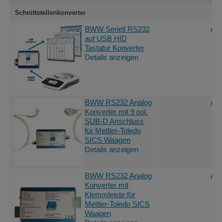
Schnittstellenkonverter
Ang
BWW Seriell RS232
auf USB HID
Tastatur Konverter
Details anzeigen
Ang
BWW RS232 Analog
Konverter mit 9 pol.
SUB-D Anschluss
für Mettler-Toledo
SICS Waagen
Details anzeigen
Ang
BWW RS232 Analog
Konverter mit
Klemmleiste für
Mettler-Toledo SICS
Waagen