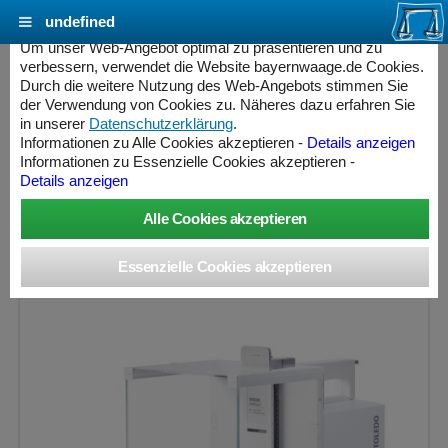
undefined
Cookie Einstellungen - bayernwaage.de
Um unser Web-Angebot optimal zu präsentieren und zu
verbessern, verwendet die Website bayernwaage.de Cookies.
Durch die weitere Nutzung des Web-Angebots stimmen Sie
METTLER-TOLEDO Analysenwaage
der Verwendung von Cookies zu. Näheres dazu erfahren Sie
Excellence XSE104/M
in unserer
Datenschutzerklärung
.
Informationen zu Alle Cookies akzeptieren -
Details anzeigen
» Produkt nicht mehr lieferbar «
Informationen zu Essenzielle Cookies akzeptieren -
Details anzeigen
Wägebereich: 120 g, Ablesbarkeit: 0,1 mg, Eichschritt: 1
mg, geeicht
ess Controller