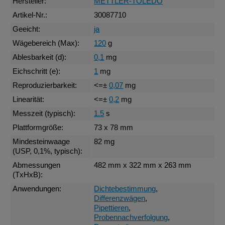
Hersteller:
METTLER-TOLEDO
Artikel-Nr.:
30087710
Geeicht:
ja
Wägebereich (Max):
120
g
Ablesbarkeit (d):
0,1
mg
Eichschritt (e):
1
mg
Reproduzierbarkeit:
<=±
0,07
mg
Linearität:
<=±
0,2
mg
Messzeit (typisch):
1.5
s
Plattformgröße:
73 x 78 mm
Mindesteinwaage
82 mg
(USP, 0,1%, typisch):
Abmessungen
482 mm x 322 mm x 263 mm
(TxHxB):
Anwendungen:
Dichtebestimmung
,
Differenzwägen
,
Pipettieren
,
Probennachverfolgung
,