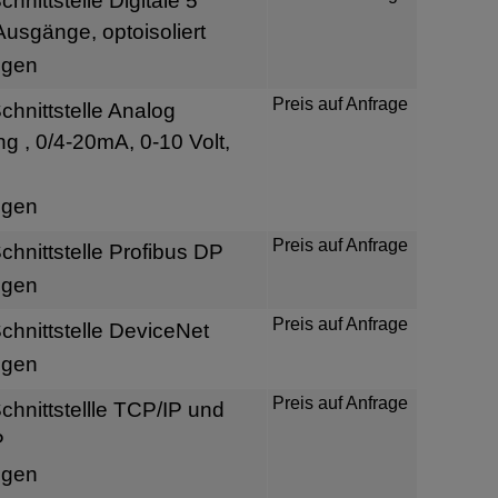
nittstelle Digitale 5
usgänge, optoisoliert
igen
Preis auf Anfrage
hnittstelle Analog
 , 0/4-20mA, 0-10 Volt,
igen
Preis auf Anfrage
hnittstelle Profibus DP
igen
Preis auf Anfrage
hnittstelle DeviceNet
igen
Preis auf Anfrage
hnittstellle TCP/IP und
P
igen