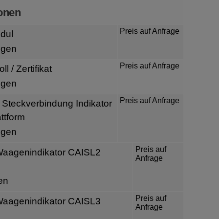
onen
Preis auf Anfrage
odul
igen
Preis auf Anfrage
ll / Zertifikat
igen
Preis auf Anfrage
 Steckverbindung Indikator
ttform
igen
Preis auf
Waagenindikator CAISL2
Anfrage
en
Preis auf
Waagenindikator CAISL3
Anfrage