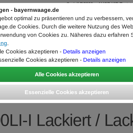
Seriell RS232 auf USB HID Tastat
Schnittstellenkonverter
ngen - bayernwaage.de
RS232 Daten in Computer Anwendunge
bot optimal zu präsentieren und zu verbessern, ve
Funktioniert wie eine USB Tastatur, A
Verwendet Standard USB Tastatur Sys
ge.de Cookies. Durch die weitere Nutzung des We
Datenbearbeitung vor Ausgabe möglich
rwendung von Cookies zu. Näheres dazu erfahren S
ung
.
ice
Unternehmen
Kontakt
Angebot
War
lle Cookies akzeptieren -
Details anzeigen
ssenzielle Cookies akzeptieren -
Details anzeigen
EC Combics Platt
0LI-I Lackiert / Lack