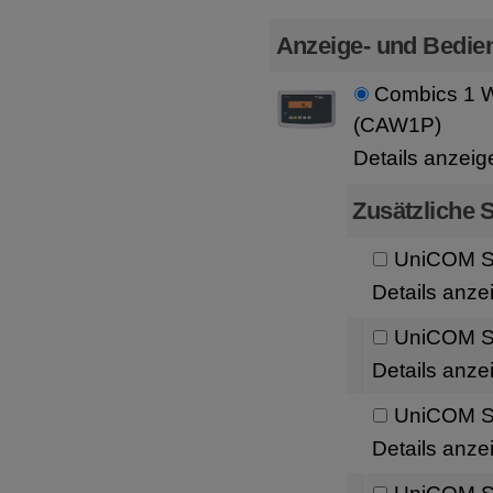
Anzeige- und Bedien
Combics 1 
(CAW1P)
Details anzeig
Zusätzliche S
UniCOM Sc
Details anze
UniCOM Sc
Details anze
UniCOM Sc
Details anze