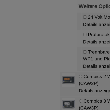
Weitere Opti
24 Volt M
Details anze
Prüfprotoko
Details anze
Trennbare
WP1 und Pla
Details anze
Combics 2 
(CAW2P)
Details anzeig
Combics 3 
(CAW3P)