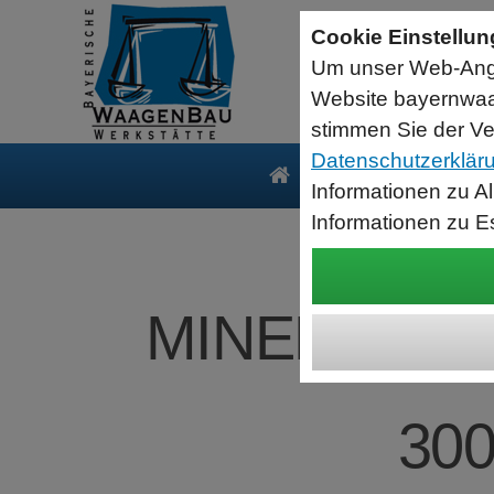
Sartorius Feuchtebestimmer MA35
Cookie Einstellu
jetzt zum Aktionspreis
Um unser Web-Ange
Der MA35 ist das Einsteigermodell zur schnellen und
zuverlässigen Bestimmung der Materialfeuchte flüssiger, pastöser
Website bayernwaa
und fester Substanzen mit dem Verfahren der Thermogravimetrie.
Wägebereich: 35 g, Ablesbarkeit: 1 mg
stimmen Sie der Ve
Datenschutzerklär
Produkte
Serv
Informationen zu A
Informationen zu E
MINEBEA INT
300