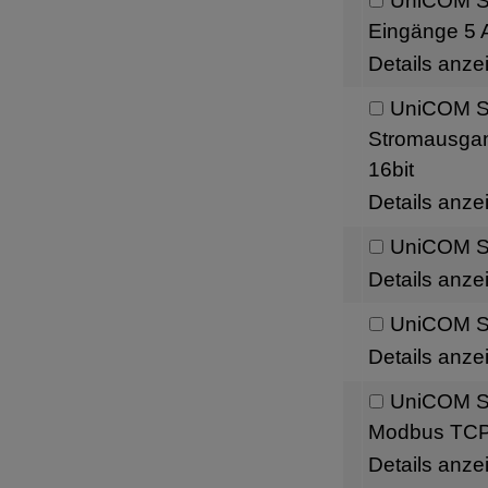
UniCOM Sch
Eingänge 5 A
Details anze
UniCOM Sc
Stromausgang
16bit
Details anze
UniCOM Sc
Details anze
UniCOM Sc
Details anze
UniCOM Sc
Modbus TC
Details anze